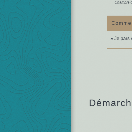
Chambre d
Comment
Je pars v
Démarche