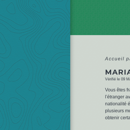
Accueil p
MARI
Vérifié le 09 M
Vous êtes fr
l'étranger 
nationalité 
plusieurs mo
obtenir cer