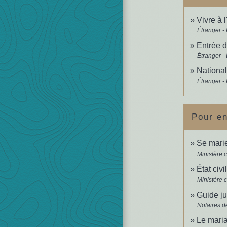
Vivre à l
Étranger -
Entrée d
Étranger -
National
Étranger -
Pour en
Se marie
Ministère 
État civi
Ministère 
Guide ju
Notaires d
Le maria