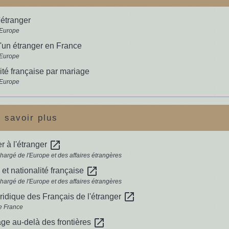
'étranger
 Europe
'un étranger en France
 Europe
ité française par mariage
 Europe
 savoir plus
open_in_new
r à l'étranger
chargé de l'Europe et des affaires étrangères
open_in_new
l et nationalité française
chargé de l'Europe et des affaires étrangères
open_in_new
ridique des Français de l'étranger
e France
open_in_new
ge au-delà des frontières