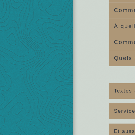
Commen
À quel
Commen
Quels 
Textes 
Service
Et auss