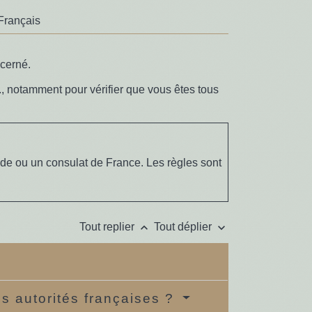
Français
ncerné.
., notamment pour vérifier que vous êtes tous
de ou un consulat de France. Les règles sont
keyboard_arrow_up
keyboard_arrow_down
Tout replier
Tout déplier
s autorités françaises ?