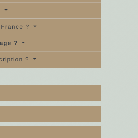
?
n France ?
iage ?
cription ?