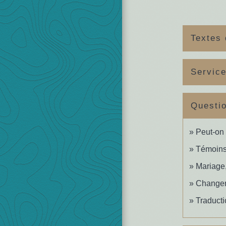
Textes 
Service
Questi
Peut-on 
Témoins 
Mariage,
Changeme
Traducti