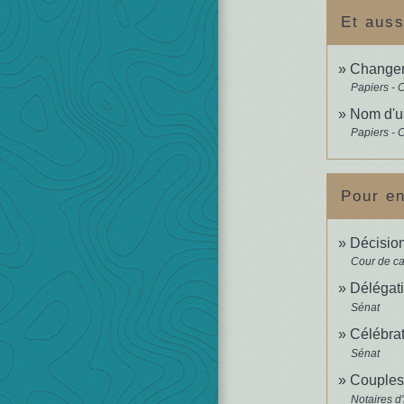
Et auss
Changeme
Papiers - 
Nom d'us
Papiers - 
Pour en
Décisio
Cour de ca
Délégati
Sénat
Célébrat
Sénat
Couples
Notaires d