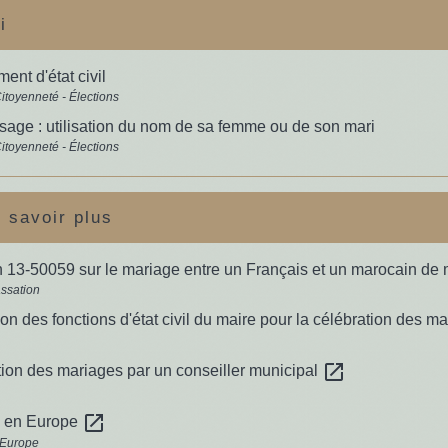
i
nt d'état civil
Citoyenneté - Élections
age : utilisation du nom de sa femme ou de son mari
Citoyenneté - Élections
 savoir plus
n 13-50059 sur le mariage entre un Français et un marocain d
ssation
on des fonctions d'état civil du maire pour la célébration des m
open_in_new
ion des mariages par un conseiller municipal
open_in_new
 en Europe
'Europe