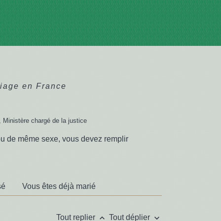
iage en France
, Ministère chargé de la justice
 ou de même sexe, vous devez remplir
sé
Vous êtes déjà marié
keyboard_arrow_up
keyboard_arrow_down
Tout replier
Tout déplier