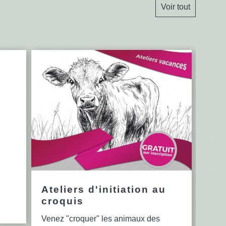
Voir tout
Ateliers d'initiation au
12è
croquis
en 
Venez "croquer" les animaux des
Le se