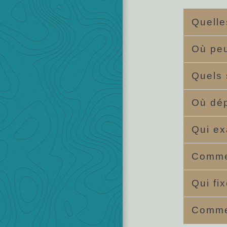
Quelle
Où peu
Quels 
Où dép
Qui ex
Commen
Qui fi
Commen