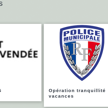
s
G
Opération tranquillité
vacances