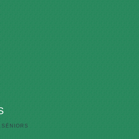
S
 SÉNIORS