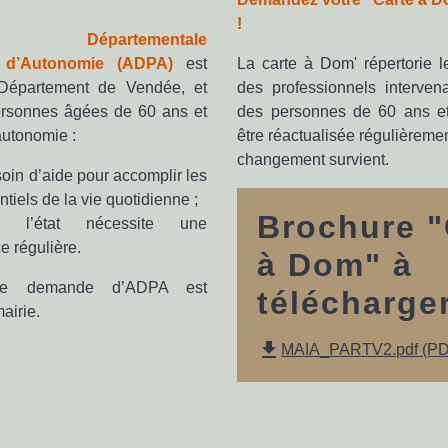
!
ion Départementale
e d’Autonomie (ADPA)
est
La carte à Dom' répertorie 
Département de Vendée, et
des professionnels interven
ersonnes âgées de 60 ans et
des personnes de 60 ans et 
autonomie :
être réactualisée régulièreme
changement survient.
soin d’aide pour accomplir les
tiels de la vie quotidienne ;
Brochure "
 l’état nécessite une
e régulière.
à Dom" à
de demande d’ADPA est
télécharge
airie.
file_download
MAIA_PARTV2.pdf (PDF