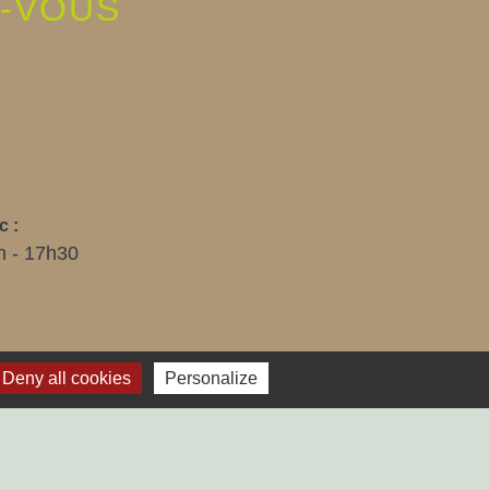
Z-VOUS
E
c :
h - 17h30
Deny all cookies
Personalize