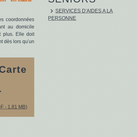
keyboard_arrow_right
SERVICES D'AIDES A LA
PERSONNE
les coordonnées
ant au domicile
plus. Elle doit
nt dès lors qu'un
Carte
r
 - 1.81 MB)