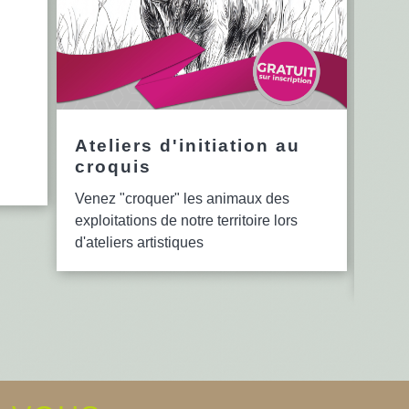
Ateliers d'initiation au
12è
croquis
en 
Venez "croquer" les animaux des
Le se
exploitations de notre territoire lors
bibli
d'ateliers artistiques
lectu
d'ate