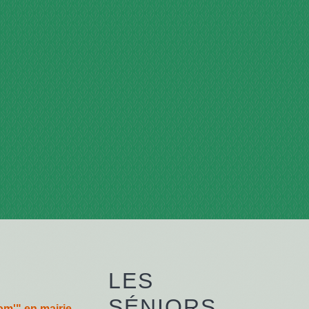
LES
SÉNIORS
m'" en mairie