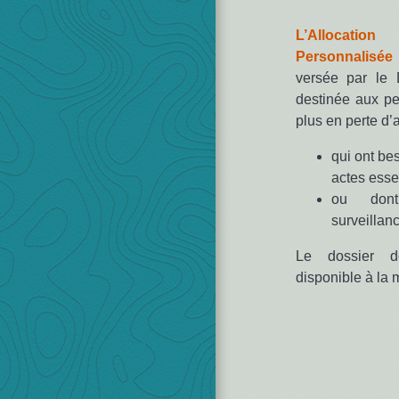
L’Allocat
Personnalisé
versée par le 
destinée aux p
plus en perte d’
qui ont be
actes essen
ou dont
surveillanc
Le dossier 
disponible à la m