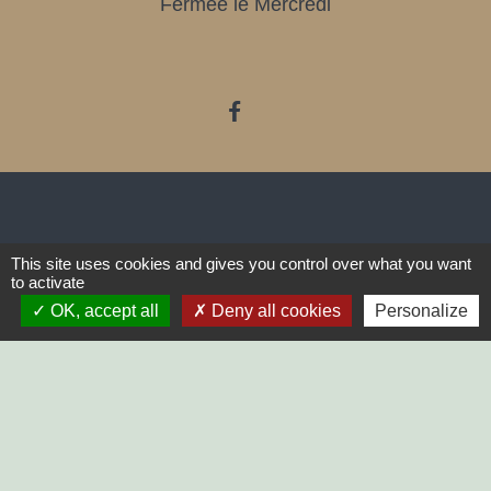
Fermée le Mercredi
LIENS
This site uses cookies and gives you control over what you want
to activate
SYCODEM Sud Vendée
OK, accept all
Deny all cookies
Personalize
Communauté de Communes
Vendée Sèvre Autise
Préfecture de Vendée
Parc naturel régional du Marais