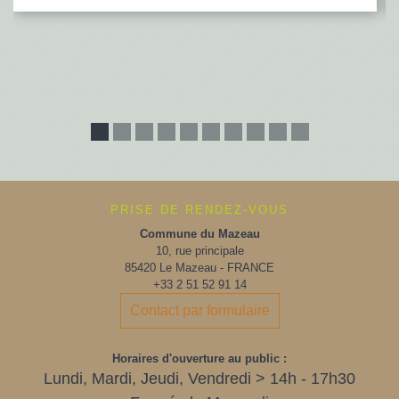
PRISE DE RENDEZ-VOUS
Commune du Mazeau
10, rue principale
85420 Le Mazeau - FRANCE
+33 2 51 52 91 14
Contact par formulaire
Horaires d'ouverture au public :
Lundi, Mardi, Jeudi, Vendredi > 14h - 17h30