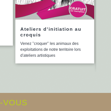
Ateliers d'initiation au
12è
croquis
en 
Venez "croquer" les animaux des
Le se
exploitations de notre territoire lors
bibli
d'ateliers artistiques
lectu
d'ate
Z-VOUS