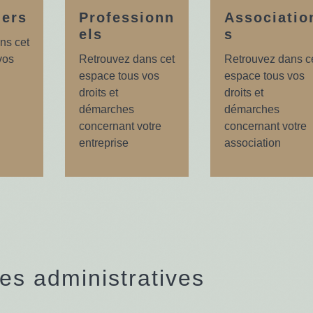
iers
Professionn
Associatio
els
s
ns cet
vos
Retrouvez dans cet
Retrouvez dans c
espace tous vos
espace tous vos
droits et
droits et
démarches
démarches
concernant votre
concernant votre
entreprise
association
s administratives