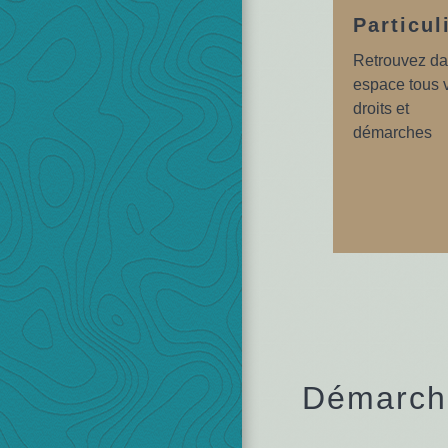
Particul
Retrouvez da
espace tous 
droits et
démarches
Démarche