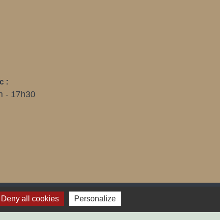
E
c :
h - 17h30
Deny all cookies
Personalize