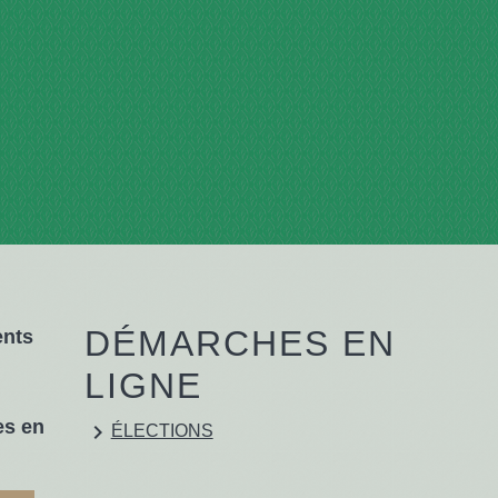
DÉMARCHES EN
ents
LIGNE
es en
keyboard_arrow_right
ÉLECTIONS