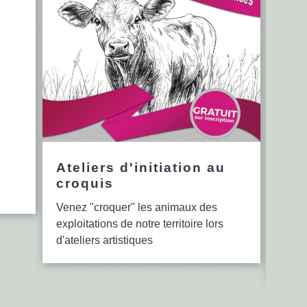
Ateliers d'initiation au
12è
croquis
en 
Venez "croquer" les animaux des
Le se
exploitations de notre territoire lors
bibli
d'ateliers artistiques
lectu
d'ate