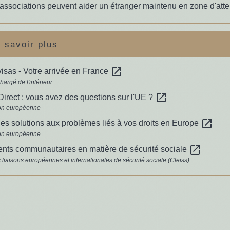
associations peuvent aider un étranger maintenu en zone d'atte
 savoir plus
open_in_new
isas - Votre arrivée en France
hargé de l'intérieur
open_in_new
irect : vous avez des questions sur l'UE ?
on européenne
open_in_new
 des solutions aux problèmes liés à vos droits en Europe
on européenne
open_in_new
nts communautaires en matière de sécurité sociale
 liaisons européennes et internationales de sécurité sociale (Cleiss)