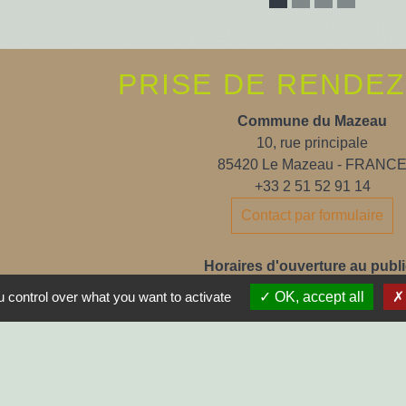
PRISE DE RENDE
Commune du Mazeau
10, rue principale
85420 Le Mazeau - FRANC
+33 2 51 52 91 14
Contact par formulaire
Horaires d'ouverture au publi
Lundi, Mardi, Jeudi, Vendredi > 14
 control over what you want to activate
OK, accept all
Fermée le Mercredi