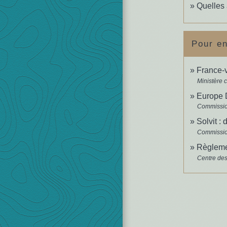
Quelles 
Pour en
France-v
Ministère c
Europe D
Commissi
Solvit :
Commissi
Règleme
Centre des