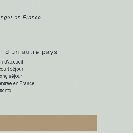
anger en France
E
r d'un autre pays
on d'accueil
court séjour
long séjour
entrée en France
ttente