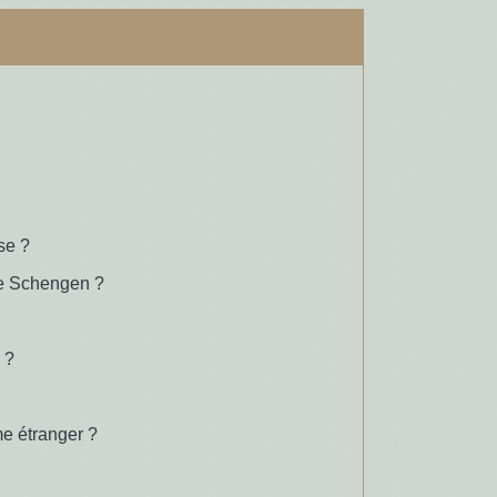
se ?
ce Schengen ?
 ?
e étranger ?