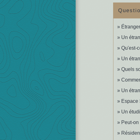
Questi
Étranger
Un étran
Qu'est-c
Un étran
Quels so
Comment 
Un étran
Espace S
Un étudi
Peut-on 
Résident