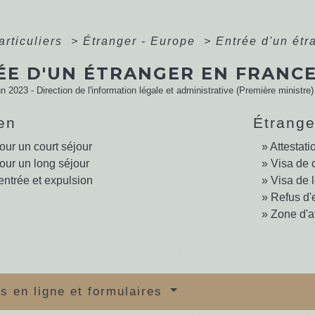
articuliers
>
Étranger - Europe
>
Entrée d'un étr
ÉE D'UN ÉTRANGER EN FRANC
un 2023 - Direction de l'information légale et administrative (Première ministre)
en
Étrange
our un court séjour
Attestati
our un long séjour
Visa de 
entrée et expulsion
Visa de 
Refus d'
Zone d'a
s en ligne et formulaires