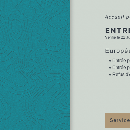
Accueil p
ENTR
Vérifié le 21 J
Europé
Entrée p
Entrée p
Refus d'
Service