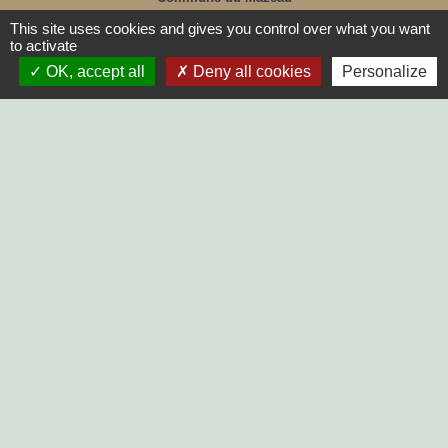
10, rue principale
This site uses cookies and gives you control over what you want
85420 Le Mazeau - FRANCE
to activate
+33 2 51 52 91 14
OK, accept all
Deny all cookies
Personalize
Contact par formulaire
Horaires d'ouverture au public :
Lundi, Mardi, Jeudi, Vendredi > 14h - 17h30
Fermée le Mercredi
LIENS