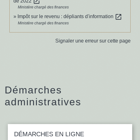
open_in_new
de 2022
Ministère chargé des finances
open_in_new
Impôt sur le revenu : dépliants d'information
Ministère chargé des finances
Signaler une erreur sur cette page
Démarches
administratives
DÉMARCHES EN LIGNE