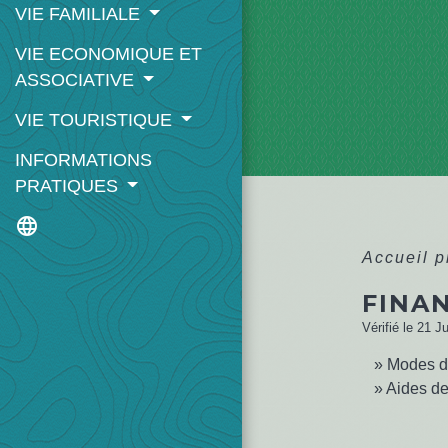
VIE FAMILIALE
VIE ECONOMIQUE ET
ASSOCIATIVE
VIE TOURISTIQUE
INFORMATIONS
PRATIQUES
language
Accueil 
FINA
Vérifié le 21 J
Modes d
Aides de 