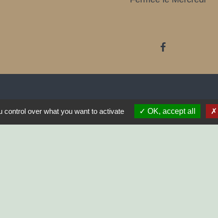
 control over what you want to activate
OK, accept all
endée
 Communes Vendée
ndée
onal du Marais poitevin