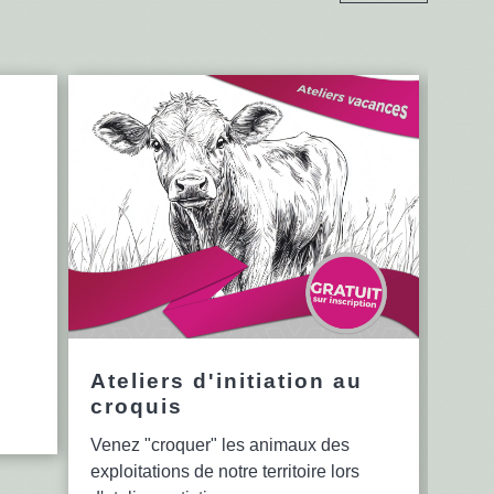
Ateliers d'initiation au
12è
croquis
en 
Venez "croquer" les animaux des
Le se
exploitations de notre territoire lors
bibli