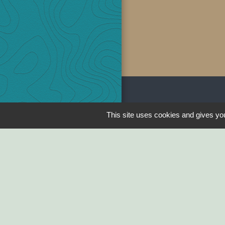
LIENS
This site uses cookies and gives you
SYCODEM Sud V
Communauté de
Sèvre Autise
Préfecture de Ve
Parc naturel régi