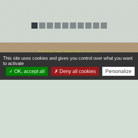
PRISE DE RENDEZ-VOUS
This site uses cookies and gives you control over what you want
Commune du Mazeau
to activate
10, rue principale
OK, accept all
Deny all cookies
Personalize
85420 Le Mazeau - FRANCE
+33 2 51 52 91 14
Contact par formulaire
Horaires d'ouverture au public :
Lundi, Mardi, Jeudi, Vendredi > 14h - 17h30
Fermée le Mercredi