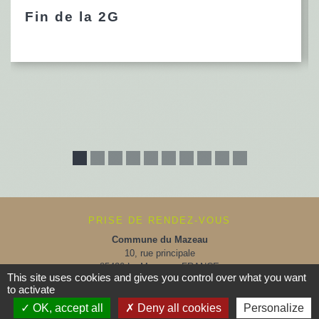
Fin de la 2G
PRISE DE RENDEZ-VOUS
Commune du Mazeau
10, rue principale
85420 Le Mazeau - FRANCE
This site uses cookies and gives you control over what you want
+33 2 51 52 91 14
to activate
Contact par formulaire
OK, accept all
Deny all cookies
Personalize