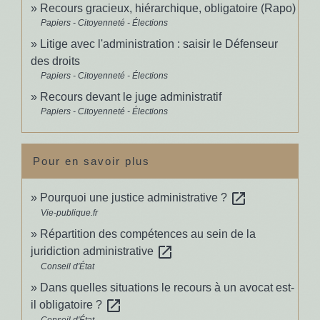
Recours gracieux, hiérarchique, obligatoire (Rapo)
Papiers - Citoyenneté - Élections
Litige avec l'administration : saisir le Défenseur
des droits
Papiers - Citoyenneté - Élections
Recours devant le juge administratif
Papiers - Citoyenneté - Élections
Pour en savoir plus
open_in_new
Pourquoi une justice administrative ?
Vie-publique.fr
Répartition des compétences au sein de la
open_in_new
juridiction administrative
Conseil d'État
Dans quelles situations le recours à un avocat est-
open_in_new
il obligatoire ?
Conseil d'État