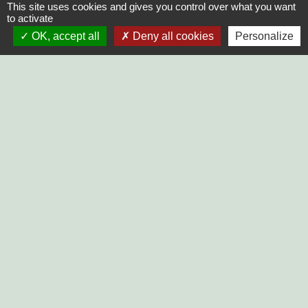
This site uses cookies and gives you control over what you want
85420 Le Mazeau - FRANCE
to activate
+33 2 51 52 91 14
OK, accept all
Deny all cookies
Personalize
Contact par formulaire
Horaires d'ouverture au public :
Lundi, Mardi, Jeudi, Vendredi > 14h - 17h30
Fermée le Mercredi
LIENS
SYCODEM Sud Vendée