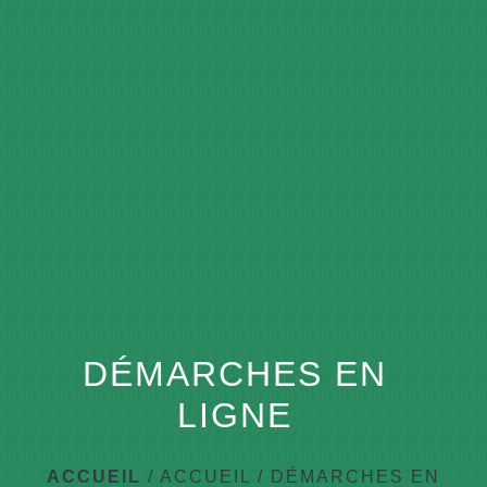
menu
DÉMARCHES EN
LIGNE
ACCUEIL
/
ACCUEIL
/
DÉMARCHES EN