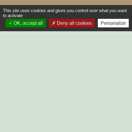
This site uses cookies and gives you control over what you want
to activate
OK, accept all
Deny all cookies
Personalize
LIENS
SYCODEM Sud Vendée
Communauté de Communes
Vendée Sèvre Autise
Préfecture de Vendée
Parc naturel régional du Marais
poitevin