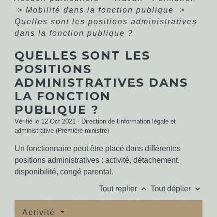
>
Mobilité dans la fonction publique
>
Quelles sont les positions administratives
dans la fonction publique ?
QUELLES SONT LES
POSITIONS
ADMINISTRATIVES DANS
LA FONCTION
PUBLIQUE ?
Vérifié le 12 Oct 2021 - Direction de l'information légale et
administrative (Première ministre)
Un fonctionnaire peut être placé dans différentes
positions administratives : activité, détachement,
disponibilité, congé parental.
keyboard_arrow_up
keyboard_arrow_down
Tout replier
Tout déplier
Activité