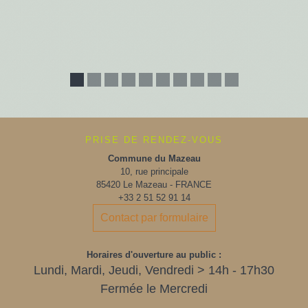
PRISE DE RENDEZ-VOUS
Commune du Mazeau
10, rue principale
85420 Le Mazeau - FRANCE
+33 2 51 52 91 14
Contact par formulaire
Horaires d'ouverture au public :
Lundi, Mardi, Jeudi, Vendredi > 14h - 17h30
Fermée le Mercredi