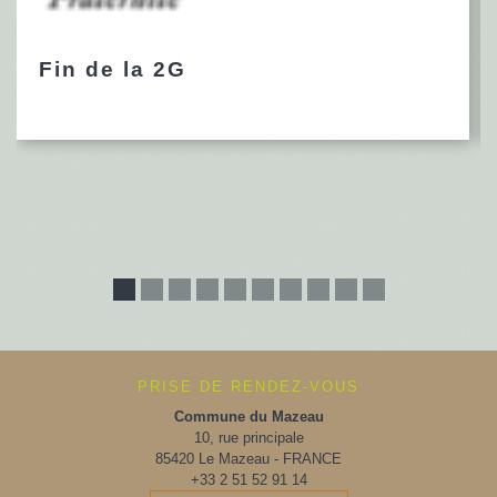
Fin de la 2G
PRISE DE RENDEZ-VOUS
Commune du Mazeau
10, rue principale
85420 Le Mazeau - FRANCE
+33 2 51 52 91 14