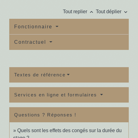
keyboard_arrow_up
keyboard_arrow_down
Tout replier
Tout déplier
Fonctionnaire
Contractuel
Textes de référence
Services en ligne et formulaires
Questions ? Réponses !
Quels sont les effets des congés sur la durée du
stage ?