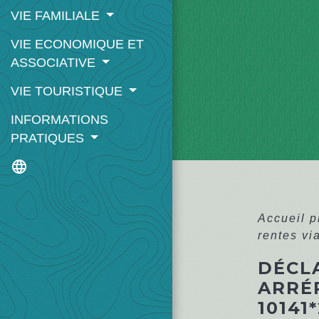
VIE FAMILIALE
VIE ECONOMIQUE ET
ASSOCIATIVE
VIE TOURISTIQUE
INFORMATIONS
PRATIQUES
language
Accueil 
rentes vi
DÉCLA
ARRÉ
10141*