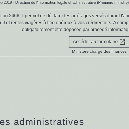
eb 2019 - Direction de l'information légale et administrative (Première ministre)
tion 2466-T permet de déclarer les arrérages versés durant l'ann
atuit et rentes viagères à titre onéreux à vos crédirentiers. A comp
obligatoirement être déposée par procédé informatiqu
open_in_new
Accéder au formulaire
Ministère chargé des finances
s administratives