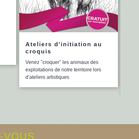
Ateliers d'initiation au
12è
croquis
en 
Venez "croquer" les animaux des
Le se
exploitations de notre territoire lors
bibli
d'ateliers artistiques
lectu
d'ate
Z-VOUS