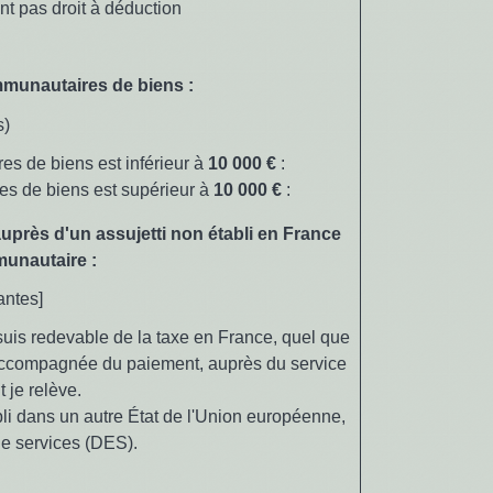
ant pas droit à déduction
ommunautaires de biens :
s)
es de biens est inférieur à
10 000 €
:
es de biens est supérieur à
10 000 €
:
 auprès d'un assujetti non établi en France
munautaire :
antes]
e suis redevable de la taxe en France, quel que
 accompagnée du paiement, auprès du service
 je relève.
tabli dans un autre État de l'Union européenne,
de services (DES).