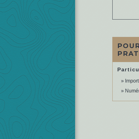
POUR
PRAT
Particu
Import
Numér