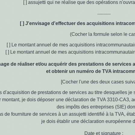
[ ] assujetti qui ne réalise que des opérations n'ouvr
...........
[ ] J'envisage d'effectuer des acquisitions intrac
(Cocher la formule selon le ca
[ ] Le montant annuel de mes acquisitions intracommunautair
[ ] Le montant annuel de mes acquisitions intracommunautair
isage de réaliser et/ou acquérir des prestations de services
et obtenir un numéro de TVA intracom
[Cocher l'une des deux cases suiv
as d'acquisition de prestations de services au titre desquelles j
ur montant, je dois déposer une déclaration de TVA 3310-CA3,
des impôts des entreprises (SIE) dont
cas de fourniture de services à un assujetti identifié à la TVA, é
je dois établir une déclaration européenne 
Date et signature :