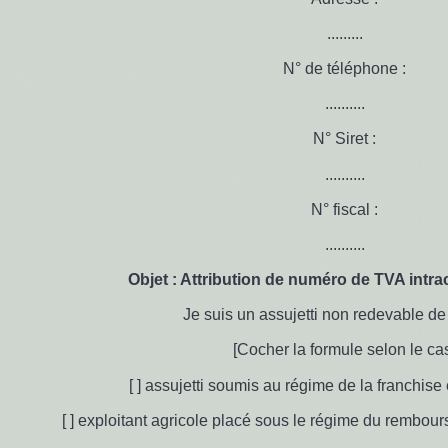
.........
N° de téléphone :
..........
N° Siret :
..........
N° fiscal :
..........
Objet : Attribution de numéro de TVA int
Je suis un assujetti non redevable de
[Cocher la formule selon le ca
[ ] assujetti soumis au régime de la franchis
[ ] exploitant agricole placé sous le régime du rembour