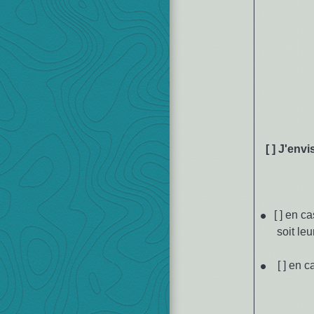
[ ] J'env
[ ] en c
soit le
[ ] en 