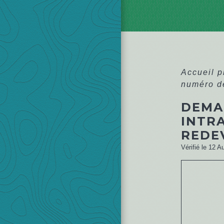
Accueil 
numéro de
DEMA
INTR
REDE
Vérifié le 12 A