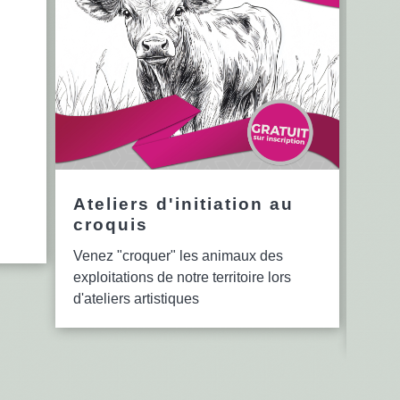
Ateliers d'initiation au
12è
croquis
en 
Venez "croquer" les animaux des
Le se
exploitations de notre territoire lors
bibli
d'ateliers artistiques
lectu
d'ate