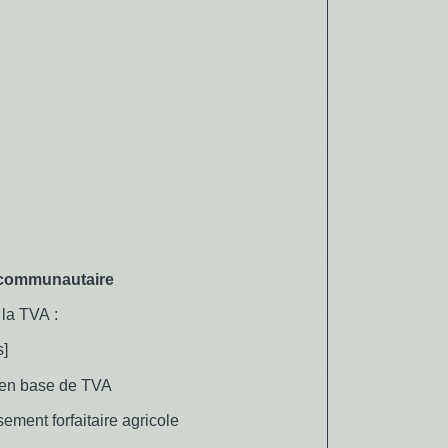
racommunautaire
 la TVA :
s]
e en base de TVA
sement forfaitaire agricole