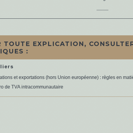
..........
 TOUTE EXPLICATION, CONSULTER
IQUES :
liers
ations et exportations (hors Union européenne) : règles en mat
o de TVA intracommunautaire