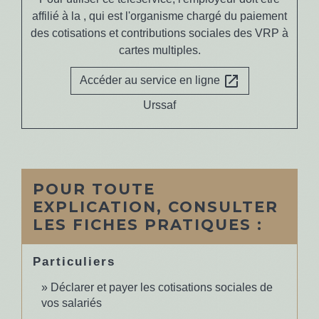
affilié à la , qui est l'organisme chargé du paiement
des cotisations et contributions sociales des VRP à
cartes multiples.
open_in_new
Accéder au service en ligne
Urssaf
POUR TOUTE
EXPLICATION, CONSULTER
LES FICHES PRATIQUES :
Particuliers
Déclarer et payer les cotisations sociales de
vos salariés