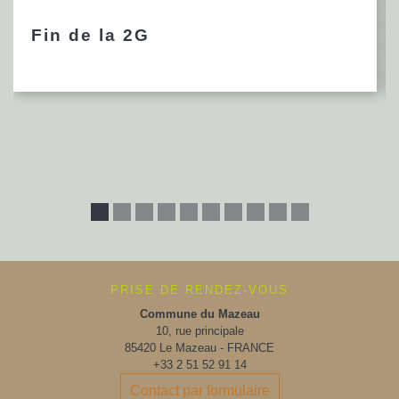
Fin de la 2G
PRISE DE RENDEZ-VOUS
Commune du Mazeau
10, rue principale
85420 Le Mazeau - FRANCE
+33 2 51 52 91 14
Contact par formulaire