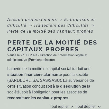
Accueil professionnels
>
Entreprises en
difficulté
>
Traitement des difficultés
>
Perte de la moitié des capitaux propres
PERTE DE LA MOITIÉ DES
CAPITAUX PROPRES
Vérifié le 27 Jul 2023 - Direction de l'information légale et
administrative (Première ministre)
La perte de la moitié du capital social traduit une
situation financière alarmante
pour la société
(SARL/EURL, SA, SAS/SASU). La survenance de
cette situation conduit soit à la
dissolution
de la
société, soit à l'obligation pour les associés de
reconstituer les capitaux propres
.
keyboard_arrow_up
keyboard_arrow_down
Tout replier
Tout déplier