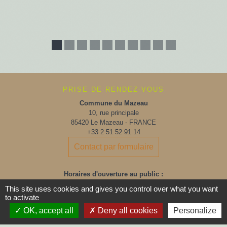
PRISE DE RENDEZ-VOUS
Commune du Mazeau
10, rue principale
85420 Le Mazeau - FRANCE
+33 2 51 52 91 14
Contact par formulaire
Horaires d'ouverture au public :
Lundi, Mardi, Jeudi, Vendredi > 14h - 17h30
This site uses cookies and gives you control over what you want
to activate
Fermée le Mercredi
OK, accept all
Deny all cookies
Personalize