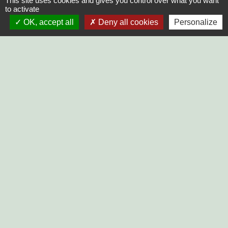
This site uses cookies and gives you control over what you want
Lundi, Mardi, Jeudi, Vendredi > 14h - 17h30
to activate
Fermée le Mercredi
OK, accept all
Deny all cookies
Personalize
LIENS
SYCODEM Sud Vendée
Communauté de Communes
Vendée Sèvre Autise
Préfecture de Vendée