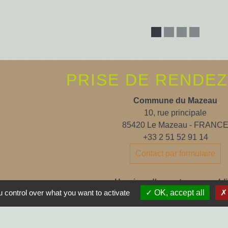
PRISE DE RENDE
Commune du Mazeau
10, rue principale
85420 Le Mazeau - FRANC
+33 2 51 52 91 14
Contact par formulaire
Horaires d'ouverture au publi
 control over what you want to activate
OK, accept all
Lundi, Mardi, Jeudi, Vendredi > 14
Fermée le Mercredi