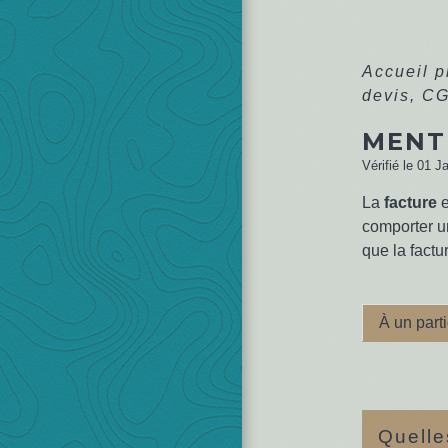
Accueil 
devis, C
MENT
Vérifié le 01 J
La
facture
e
comporter u
que la factu
À un parti
Quelle