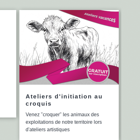
Ateliers d'initiation au
12è
croquis
en 
Venez "croquer" les animaux des
Le se
exploitations de notre territoire lors
bibli
d'ateliers artistiques
lectu
d'ate