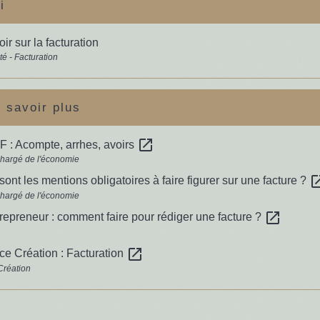
i
ir sur la facturation
té - Facturation
 savoir plus
open_in_new
: Acompte, arrhes, avoirs
chargé de l'économie
open_i
sont les mentions obligatoires à faire figurer sur une facture ?
chargé de l'économie
open_in_new
repreneur : comment faire pour rédiger une facture ?
open_in_new
e Création : Facturation
Création