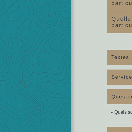
partic
Quelle
partic
Textes 
Service
Questi
Quels so