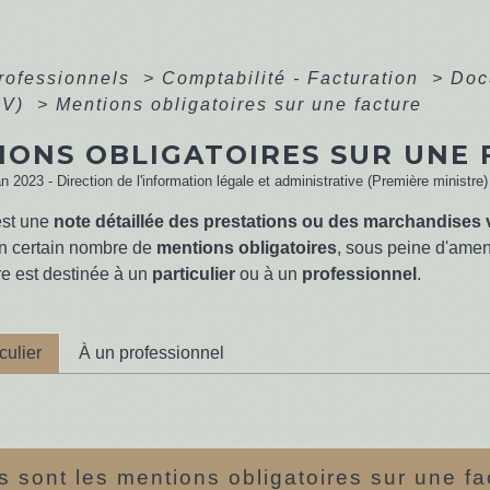
professionnels
>
Comptabilité - Facturation
>
Doc
GV)
>
Mentions obligatoires sur une facture
IONS OBLIGATOIRES SUR UNE 
an 2023 - Direction de l'information légale et administrative (Première ministre)
st une
note détaillée des prestations ou des marchandises
n certain nombre de
mentions obligatoires
, sous peine d'amend
re est destinée à un
particulier
ou à un
professionnel
.
culier
À un professionnel
s sont les mentions obligatoires sur une f