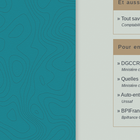
Et auss
Tout savo
Comptabili
Pour en
DGCCRF 
Ministère 
Quelles 
Ministère 
Auto-ent
Urssaf
BPIFranc
Bpifrance 