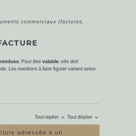
uments commerciaux (factures,
FACTURE
 vendues
. Pour être
valable
, elle doit
e. Les mentions à faire figurer varient selon
keyboard_arrow_up
keyboard_arrow_down
Tout replier
Tout déplier
acture adressée à un