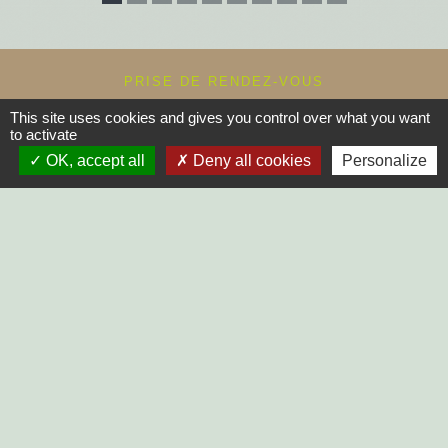
PRISE DE RENDEZ-VOUS
Commune du Mazeau
This site uses cookies and gives you control over what you want
10, rue principale
to activate
85420 Le Mazeau - FRANCE
OK, accept all
Deny all cookies
Personalize
+33 2 51 52 91 14
Contact par formulaire
Horaires d'ouverture au public :
Lundi, Mardi, Jeudi, Vendredi > 14h - 17h30
Fermée le Mercredi