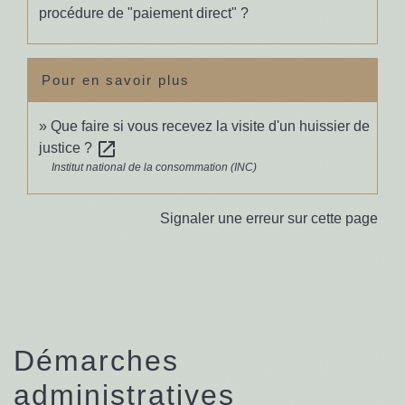
procédure de "paiement direct" ?
Pour en savoir plus
Que faire si vous recevez la visite d'un huissier de
open_in_new
justice ?
Institut national de la consommation (INC)
Signaler une erreur sur cette page
Démarches
administratives