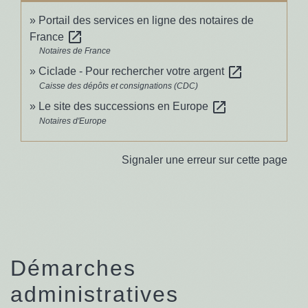
Portail des services en ligne des notaires de
open_in_new
France
Notaires de France
open_in_new
Ciclade - Pour rechercher votre argent
Caisse des dépôts et consignations (CDC)
open_in_new
Le site des successions en Europe
Notaires d'Europe
Signaler une erreur sur cette page
Démarches
administratives