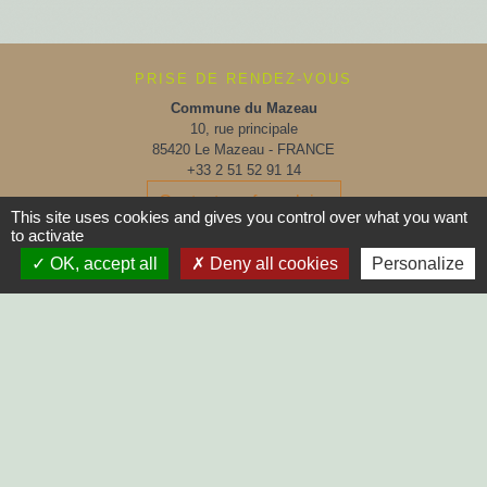
PRISE DE RENDEZ-VOUS
Commune du Mazeau
10, rue principale
85420 Le Mazeau - FRANCE
+33 2 51 52 91 14
Contact par formulaire
This site uses cookies and gives you control over what you want
to activate
Horaires d'ouverture au public :
OK, accept all
Deny all cookies
Personalize
Lundi, Mardi, Jeudi, Vendredi > 14h - 17h30
Fermée le Mercredi