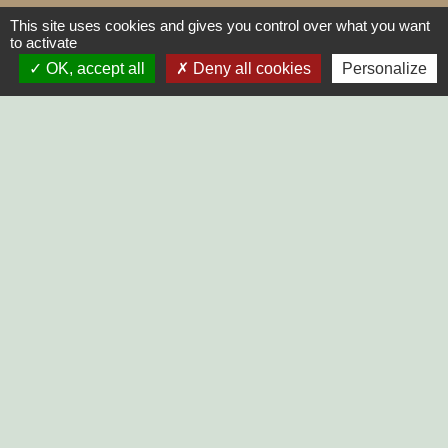
Horaires d'ouverture au public :
This site uses cookies and gives you control over what you want
Lundi, Mardi, Jeudi, Vendredi > 14h - 17h30
to activate
OK, accept all
Deny all cookies
Personalize
Fermée le Mercredi
LIENS
SYCODEM Sud Vendée
Communauté de Communes
Vendée Sèvre Autise