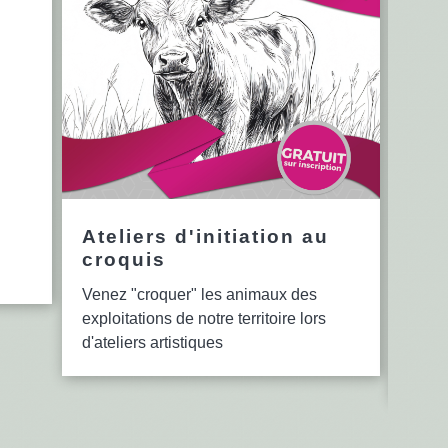
Ateliers d'initiation au
12è
croquis
en 
Venez "croquer" les animaux des
Le se
exploitations de notre territoire lors
bibli
d'ateliers artistiques
lectu
d'ate