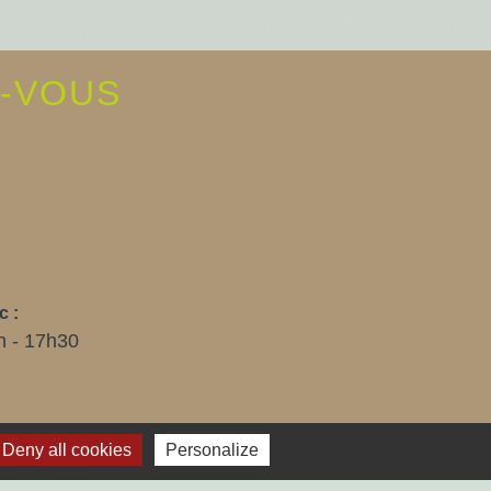
Z-VOUS
E
c :
h - 17h30
Deny all cookies
Personalize