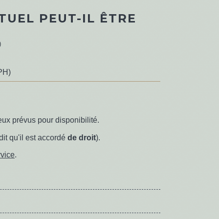
TUEL PEUT-IL ÊTRE
)
PH)
ux prévus pour disponibilité.
dit qu'il est accordé
de droit
).
rvice
.