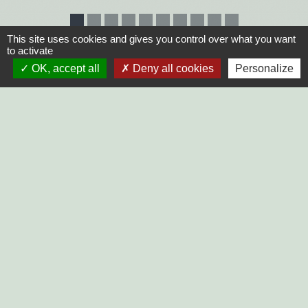
This site uses cookies and gives you control over what you want
to activate
OK, accept all
Deny all cookies
Personalize
PRISE DE RENDEZ-VOUS
Commune du Mazeau
10, rue principale
85420 Le Mazeau - FRANCE
+33 2 51 52 91 14
Contact par formulaire
Horaires d'ouverture au public :
Lundi, Mardi, Jeudi, Vendredi > 14h - 17h30
Fermée le Mercredi