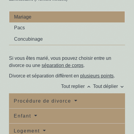
Mariage
Pacs
Concubinage
Si vous êtes marié, vous pouvez choisir entre un
divorce ou une
séparation de corps
.
Divorce et séparation diffèrent en
plusieurs points
.
keyboard_arrow_up
keyboard_arrow_down
Tout replier
Tout déplier
Procédure de divorce
Enfant
Logement