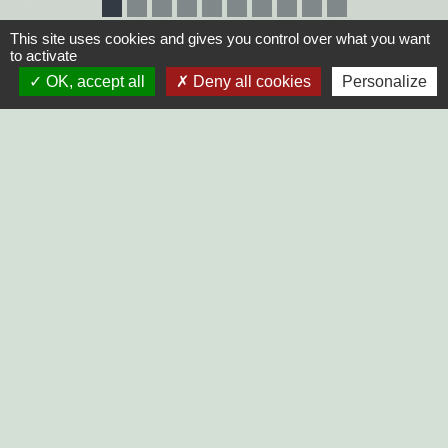
This site uses cookies and gives you control over what you want
to activate
OK, accept all
Deny all cookies
Personalize
PRISE DE RENDEZ-VOUS
Commune du Mazeau
10, rue principale
85420 Le Mazeau - FRANCE
+33 2 51 52 91 14
Contact par formulaire
Horaires d'ouverture au public :
Lundi, Mardi, Jeudi, Vendredi > 14h - 17h30
Fermée le Mercredi