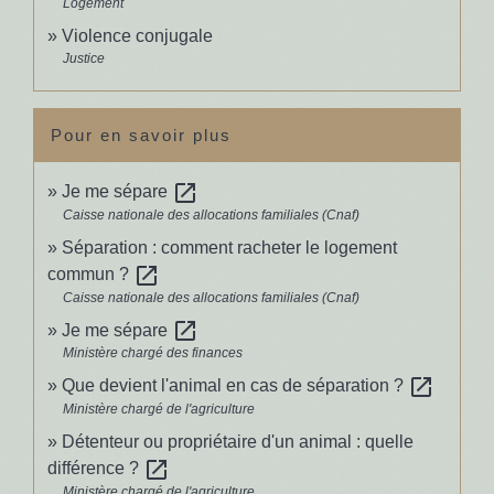
Logement
Violence conjugale
Justice
Pour en savoir plus
open_in_new
Je me sépare
Caisse nationale des allocations familiales (Cnaf)
Séparation : comment racheter le logement
open_in_new
commun ?
Caisse nationale des allocations familiales (Cnaf)
open_in_new
Je me sépare
Ministère chargé des finances
open_in_new
Que devient l'animal en cas de séparation ?
Ministère chargé de l'agriculture
Détenteur ou propriétaire d'un animal : quelle
open_in_new
différence ?
Ministère chargé de l'agriculture