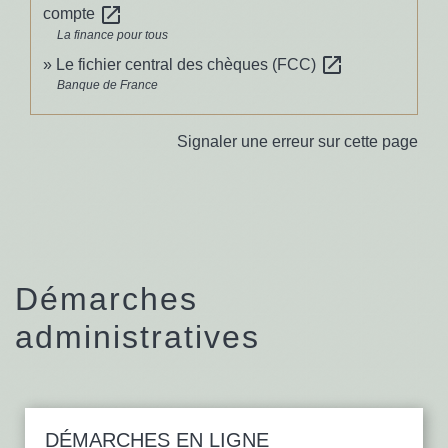
open_in_new
compte
La finance pour tous
open_in_new
Le fichier central des chèques (FCC)
Banque de France
Signaler une erreur sur cette page
Démarches
administratives
DÉMARCHES EN LIGNE