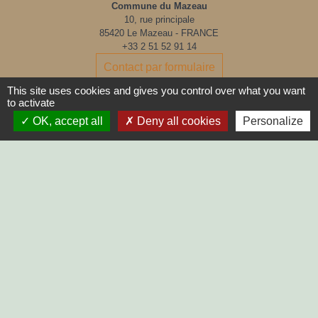
Commune du Mazeau
10, rue principale
85420 Le Mazeau - FRANCE
+33 2 51 52 91 14
Contact par formulaire
This site uses cookies and gives you control over what you want
to activate
Horaires d'ouverture au public :
Lundi, Mardi, Jeudi, Vendredi > 14h - 17h30
OK, accept all
Deny all cookies
Personalize
Fermée le Mercredi
LIENS