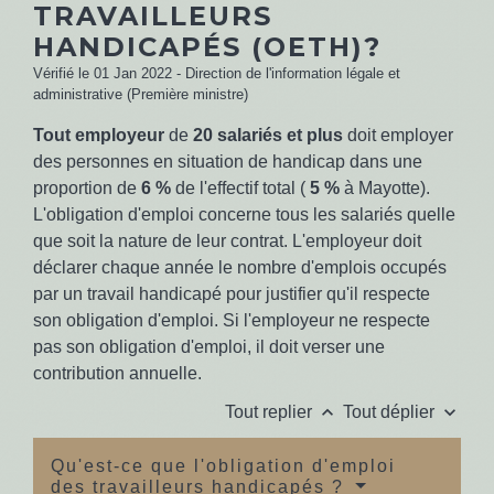
TRAVAILLEURS
HANDICAPÉS (OETH)?
Vérifié le 01 Jan 2022 - Direction de l'information légale et
administrative (Première ministre)
Tout employeur
de
20 salariés et plus
doit employer
des personnes en situation de handicap dans une
proportion de
6 %
de l'effectif total (
5 %
à Mayotte).
L'obligation d'emploi concerne tous les salariés quelle
que soit la nature de leur contrat. L'employeur doit
déclarer chaque année le nombre d'emplois occupés
par un travail handicapé pour justifier qu'il respecte
son obligation d'emploi. Si l'employeur ne respecte
pas son obligation d'emploi, il doit verser une
contribution annuelle.
keyboard_arrow_up
keyboard_arrow_down
Tout replier
Tout déplier
Qu'est-ce que l'obligation d'emploi
des travailleurs handicapés ?