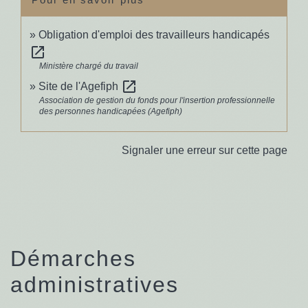
Obligation d'emploi des travailleurs handicapés
open_in_new
Ministère chargé du travail
open_in_new
Site de l'Agefiph
Association de gestion du fonds pour l'insertion professionnelle
des personnes handicapées (Agefiph)
Signaler une erreur sur cette page
Démarches
administratives