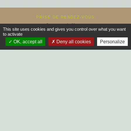
PRISE DE RENDEZ-VOUS
Commune du Mazeau
This site uses cookies and gives you control over what you want
10, rue principale
to activate
85420 Le Mazeau - FRANCE
OK, accept all
Deny all cookies
Personalize
+33 2 51 52 91 14
Contact par formulaire
Horaires d'ouverture au public :
Lundi, Mardi, Jeudi, Vendredi > 14h - 17h30
Fermée le Mercredi