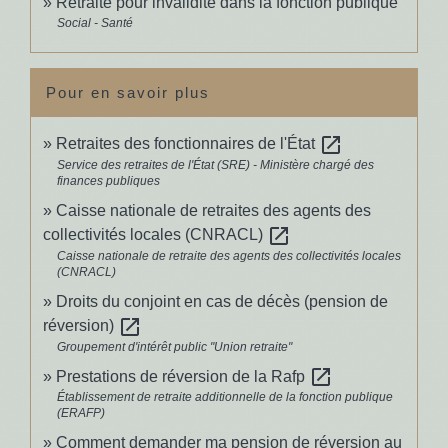
Retraite pour invalidité dans la fonction publique
Social - Santé
Pour en savoir plus
open_in_new
Retraites des fonctionnaires de l'État
Service des retraites de l'État (SRE) - Ministère chargé des
finances publiques
Caisse nationale de retraites des agents des
open_in_new
collectivités locales (CNRACL)
Caisse nationale de retraite des agents des collectivités locales
(CNRACL)
Droits du conjoint en cas de décès (pension de
open_in_new
réversion)
Groupement d'intérêt public "Union retraite"
open_in_new
Prestations de réversion de la Rafp
Établissement de retraite additionnelle de la fonction publique
(ERAFP)
Comment demander ma pension de réversion au