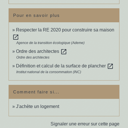
Pour en savoir plus
Respecter la RE 2020 pour construire sa maison
open_in_new
Agence de la transition écologique (Ademe)
open_in_new
Ordre des architectes
Ordre des architectes
open_in_new
Définition et calcul de la surface de plancher
Institut national de la consommation (INC)
Comment faire si...
J'achète un logement
Signaler une erreur sur cette page