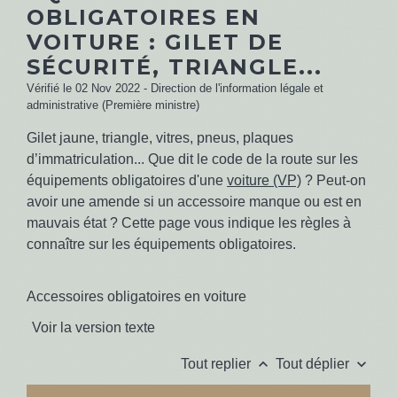
OBLIGATOIRES EN
VOITURE : GILET DE
SÉCURITÉ, TRIANGLE...
Vérifié le 02 Nov 2022 - Direction de l'information légale et
administrative (Première ministre)
Gilet jaune, triangle, vitres, pneus, plaques
d’immatriculation... Que dit le code de la route sur les
équipements obligatoires d'une
voiture (VP)
? Peut-on
avoir une amende si un accessoire manque ou est en
mauvais état ? Cette page vous indique les règles à
connaître sur les équipements obligatoires.
Accessoires obligatoires en voiture
Voir la version texte
keyboard_arrow_up
keyboard_arrow_down
Tout replier
Tout déplier