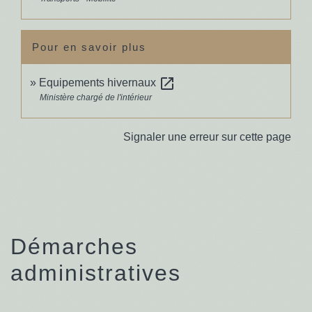
Pour en savoir plus
open_in_new
Equipements hivernaux
Ministère chargé de l'intérieur
Signaler une erreur sur cette page
Démarches
administratives