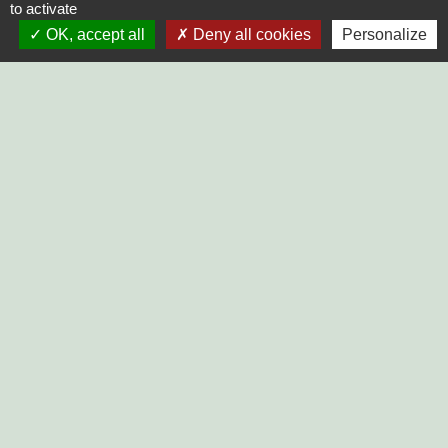
to activate
OK, accept all
Deny all cookies
Personalize
PRISE DE RENDEZ-VOUS
Commune du Mazeau
10, rue principale
85420 Le Mazeau - FRANCE
+33 2 51 52 91 14
Contact par formulaire
Horaires d'ouverture au public :
Lundi, Mardi, Jeudi, Vendredi > 14h - 17h30
Fermée le Mercredi