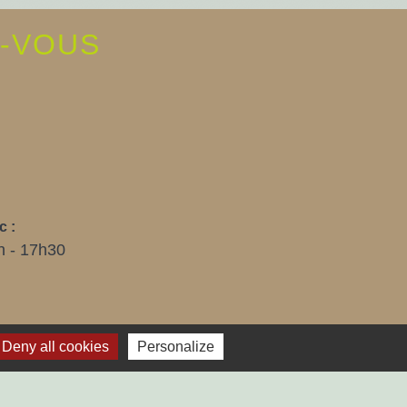
Z-VOUS
E
c :
h - 17h30
Deny all cookies
Personalize