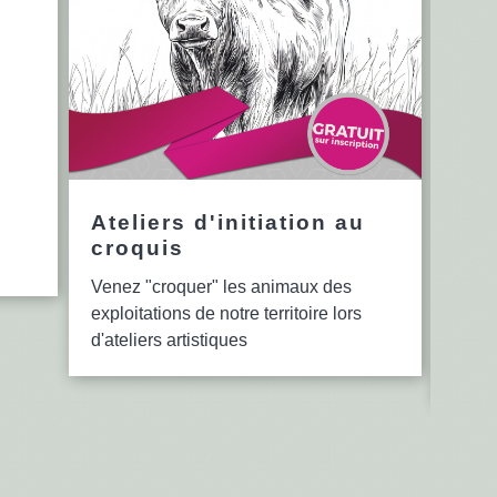
Ateliers d'initiation au
12è
croquis
en 
Venez "croquer" les animaux des
Le se
exploitations de notre territoire lors
bibli
d'ateliers artistiques
lectu
d'ate