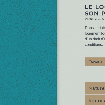
LE LO
SON 
Vérifié le 26 M
Dans certain
logement lou
d'un droit d
conditions.
Travaux
Nature
Inform