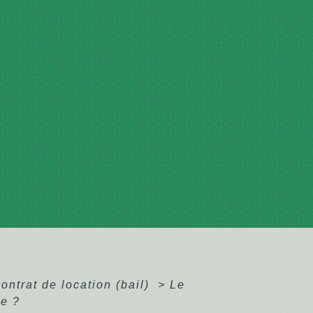
ontrat de location (bail)
>
Le
re ?