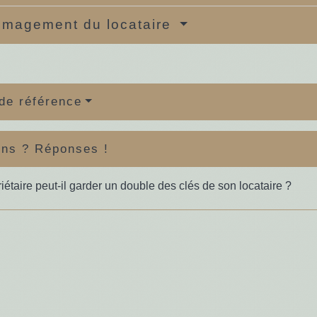
magement du locataire
de référence
ons ? Réponses !
iétaire peut-il garder un double des clés de son locataire ?