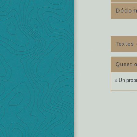
Dédom
Textes 
Questi
Un propr