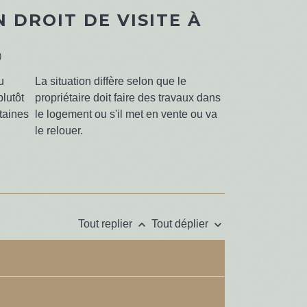
 DROIT DE VISITE À
)
u
La situation diffère selon que le
plutôt
propriétaire doit faire des travaux dans
rtaines
le logement ou s'il met en vente ou va
le relouer.
keyboard_arrow_up
keyboard_arrow_down
Tout replier
Tout déplier