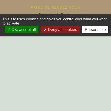
PRISE DE RENDEZ-VOUS
Commune du Mazeau
This site uses cookies and gives you control over what you want
10, rue principale
to activate
85420 Le Mazeau - FRANCE
+33 2 51 52 91 14
OK, accept all
Deny all cookies
Personalize
Contact par formulaire
Horaires d'ouverture au public :
Lundi, Mardi, Jeudi, Vendredi > 14h - 17h30
Fermée le Mercredi