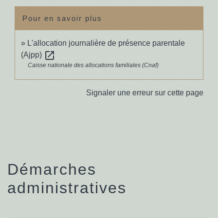
Pour en savoir plus
L'allocation journalière de présence parentale
open_in_new
(Ajpp)
Caisse nationale des allocations familiales (Cnaf)
Signaler une erreur sur cette page
Démarches
administratives