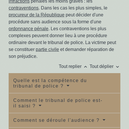
infractions
pénales les moins graves : les
contraventions
. Dans les cas les plus simples, le
procureur de la République
peut décider d'une
procédure sans audience sous la forme d'une
ordonnance pénale
. Les contraventions les plus
complexes peuvent donner lieu à une procédure
ordinaire devant le tribunal de police. La victime peut
se constituer
partie civile
et demander réparation de
son préjudice.
keyboard_arrow_up
keyboard_arrow_down
Tout replier
Tout déplier
Quelle est la compétence du
tribunal de police ?
Comment le tribunal de police est-
il saisi ?
Comment se déroule l'audience ?