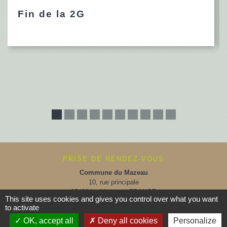
Fin de la 2G
PRISE DE RENDEZ-VOUS
Commune du Mazeau
10, rue principale
85420 Le Mazeau - FRANCE
This site uses cookies and gives you control over what you want
+33 2 51 52 91 14
to activate
Contact par formulaire
OK, accept all
Deny all cookies
Personalize