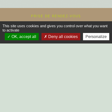
PRISE DE RENDEZ-VOUS
Commune du Mazeau
This site uses cookies and gives you control over what you want
10, rue principale
to activate
85420 Le Mazeau - FRANCE
OK, accept all
Deny all cookies
Personalize
+33 2 51 52 91 14
Contact par formulaire
Horaires d'ouverture au public :
Lundi, Mardi, Jeudi, Vendredi > 14h - 17h30
Fermée le Mercredi