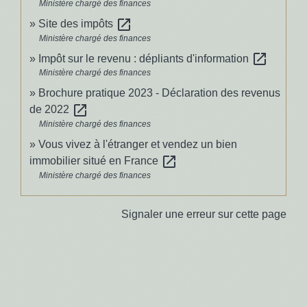
Ministère chargé des finances
open_in_new
Site des impôts
Ministère chargé des finances
open_in_new
Impôt sur le revenu : dépliants d'information
Ministère chargé des finances
Brochure pratique 2023 - Déclaration des revenus
open_in_new
de 2022
Ministère chargé des finances
Vous vivez à l'étranger et vendez un bien
open_in_new
immobilier situé en France
Ministère chargé des finances
Signaler une erreur sur cette page