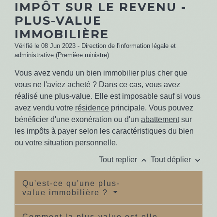
IMPÔT SUR LE REVENU -
PLUS-VALUE
IMMOBILIÈRE
Vérifié le 08 Jun 2023 - Direction de l'information légale et
administrative (Première ministre)
Vous avez vendu un bien immobilier plus cher que
vous ne l'aviez acheté ? Dans ce cas, vous avez
réalisé une plus-value. Elle est imposable sauf si vous
avez vendu votre
résidence
principale. Vous pouvez
bénéficier d'une exonération ou d'un
abattement
sur
les impôts à payer selon les caractéristiques du bien
ou votre situation personnelle.
keyboard_arrow_up
keyboard_arrow_down
Tout replier
Tout déplier
Qu'est-ce qu'une plus-
value immobilière ?
Comment la plus-value est-elle