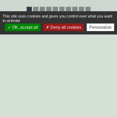
This site uses cookies and gives you control over what you want
to activate
OK, accept all
Deny all cookies
Personalize
PRISE DE RENDEZ-VOUS
Commune du Mazeau
10, rue principale
85420 Le Mazeau - FRANCE
+33 2 51 52 91 14
Contact par formulaire
Horaires d'ouverture au public :
Lundi, Mardi, Jeudi, Vendredi > 14h - 17h30
Fermée le Mercredi